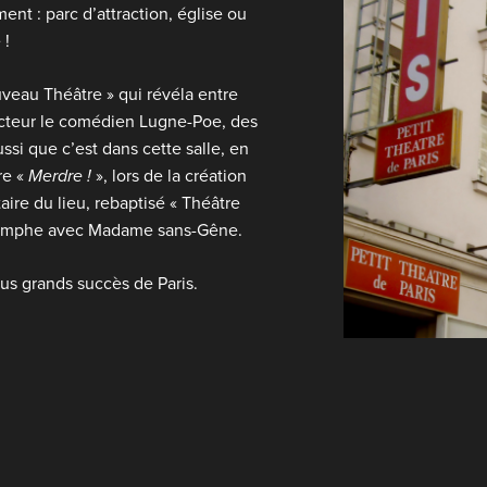
ment : parc d’attraction, église ou
 !
uveau Théâtre » qui révéla entre
recteur le comédien Lugne-Poe, des
si que c’est dans cette salle, en
re «
Merdre !
», lors de la création
aire du lieu, rebaptisé « Théâtre
triomphe avec Madame sans-Gêne.
lus grands succès de Paris.